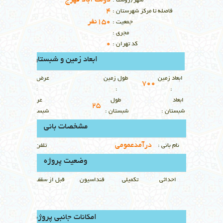
دولت آباد فهرج
شهر/روستا :
4
فاصله تا مركز شهرستان :
150نفر
جمعيت :
مجري :
0
كد تهران :
ابعاد زمین و شبستان
ابعاد زمين
طول زمين
عرض زمين
700
:
:
:
ابعاد
طول
عرض
12
25
شبستان :
شبستان :
شبستان :
مشخصات بانی
درآمدعمومی
نام باني :
تلفن باني :
وضعيت پروژه
احداثي
تكميلي
فنداسيون
قبل از سقف
بعد از سقف
امکانات جانبی پروژه