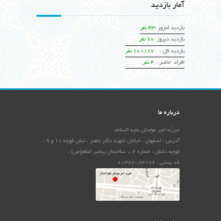
آمار بازدید
بازدید امروز :
43 نفر
بازدید دیروز :
70 نفر
بازدید کل :
101117 نفر
افراد حاضر :
4 نفر
درباره ما
خیریّه امیر مؤمنان علیه السلام
آدرس : اصفهان ، خیابان شهید دکتر باهنر ، نبش کوچه 11 و 9 ،
کوچه دانش ، شماره 2 - ساختمان پیامبر اعظم(ص) ،
کد پستی : 83176-81387