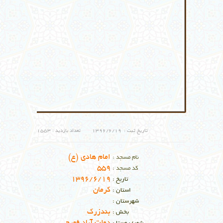
تاریخ ثبت :
1396/6/19
تعداد بازدید :
1553
امام هادی (ع)
نام مسجد :
559
کد مسجد :
1396/6/19
تاریخ :
كرمان
استان :
شهرستان :
بندزرک
بخش :