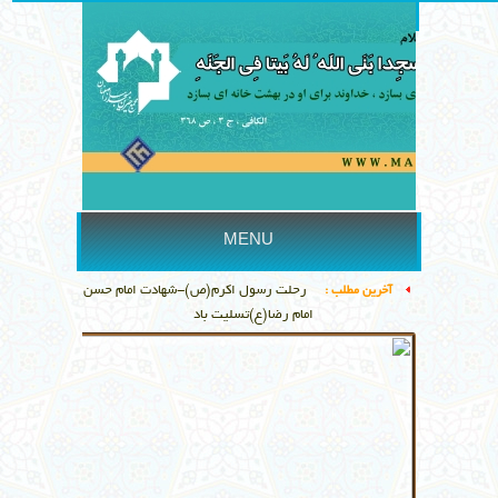
خانه
درباره
تماس با ما
هئیت مدیره
MENU
رحلت رسول اکرم(ص)-شهادت امام حسن(ع)-شهادت
آخرین مطلب :
امام رضا(ع)تسلیت باد