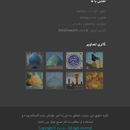
تماس با ما
تلفن : 3-33451001
فاکس: 33450049
تلگرام : 09031183335
آدرس ایمیل :
Info@masjed1001.ir
گالری تصاویر
کلیه حقوق این سایت متعلق به
خیریّه امیر مؤمنان علیه السلام
بوده و
استفاده از مطالب با ذکر منبع مجاز می باشد.
Copyright © 2016 . All right reserved