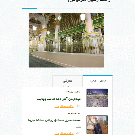
رحلت رسول اکرم(ص)
معرفی
مطالب جدید
پروژه ها
1405/02/30
عیدقربان آغاز دهه امامت وولایت
ادامه مطلب ...
1404/09/26
مسجدسازی مصداق روشن صدقه جاریه
است
ادامه مطلب ...