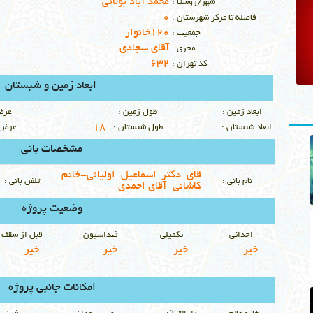
محمد آباد بولائی
شهر/روستا :
0
فاصله تا مركز شهرستان :
120خانوار
جمعيت :
آقای سجادی
مجري :
632
كد تهران :
ابعاد زمین و شبستان
ابعاد زمين :
طول زمين :
عرض
18
ابعاد شبستان :
طول شبستان :
عرض 
مشخصات بانی
قای دکتر اسماعیل اولیائی-خانم
نام باني :
تلفن باني :
کاشانی-آقای احمدی
وضعيت پروژه
احداثي
تكميلي
فنداسيون
قبل از سقف
خير
خير
خير
خير
امکانات جانبی پروژه