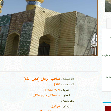
ت
 جاریه
شاط
صاحب الزمان (عجل الله)
نام مسجد :
137
کد مسجد :
1395/3/5
تاریخ :
سیستان بلوچستان
استان :
شهرستان :
مرکزی
بخش :