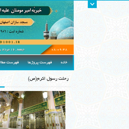
خانه
درباره
تماس با ما
هئیت مدیره
08:09:50
جمعه , 16 مرداد 1405
22 صفر 1448
خانه
فهرست پروژها
فهرست مطال
7 آگوست 2026
جمعه , 16 مرداد 1405
رحلت رسول اکرم(ص)