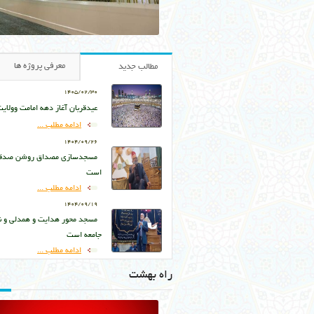
معرفی پروژه ها
مطالب جدید
1405/02/30
عیدقربان آغاز دهه امامت وولای
ادامه مطلب ...
1404/09/26
مسجدسازی مصداق روشن صدقه
است
ادامه مطلب ...
1404/09/19
مسجد محور هدایت و همدلی و ن
جامعه است
ادامه مطلب ...
راه بهشت