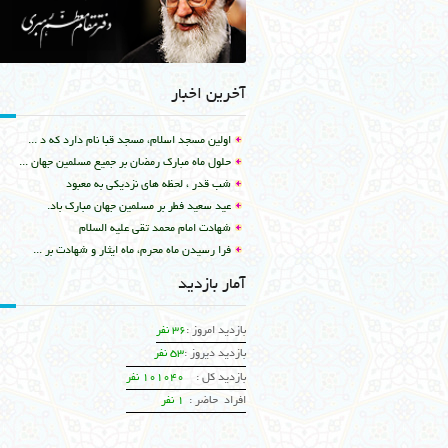
آخرین اخبار
اولین مسجد اسلام، مسجد قبا نام دارد که د ...
حلول ماه مبارک رمضان بر جمیع مسلمین جهان ...
شب قدر ، لحظه های نزدیکی به معبود
عید سعید فطر بر مسلمین جهان مبارک باد.
شهادت امام محمد تقي علیه السلام
فرا رسیدن ماه محرم، ماه ایثار و شهادت بر ...
آمار بازدید
بازدید امروز :
36 نفر
بازدید دیروز :
53 نفر
بازدید کل :
101040 نفر
افراد حاضر :
1 نفر