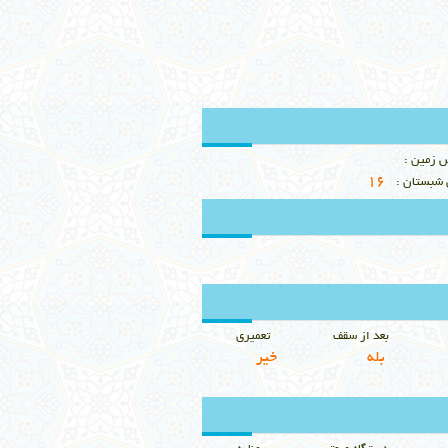
 زمين :
16
شبستان :
بعد از سقف
تعميري
بله
خير