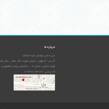
درباره ما
خیریّه امیر مؤمنان علیه السلام
کوچه دانش ، شماره 2 - ساختمان پیامبر اعظم(ص) ،
کد پستی : 83176-81387