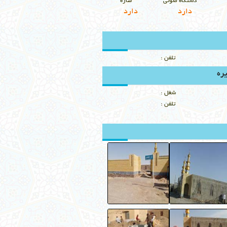
دستگاه صوتي
مناره
دارد
دارد
تلفن :
ره
شغل :
تلفن :