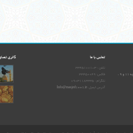
تماس با ما
گالری تصاو
تلفن : 3-33451001
آدرس : اصفهان ، خیابان شهید دکتر باهنر ، نبش کوچه 11 و 9 ،
فاکس: 33450049
تلگرام : 09031183335
آدرس ایمیل :
Info@masjed1001.ir