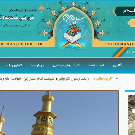
ب
گالری
اساسنامه
کمک های مردمی
درباره ما
تماس با ما
رحلت رسول اکرم(ص)-شهادت امام حسن(ع)-شهادت امام رضا
آخرین مطلب :